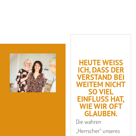
HEUTE WEISS I
CH, DASS DER V
ERSTAND BEI W
EITEM NICHT S
O VIEL E
INFLUSS HAT, W
IE WIR OFT G
LAUBEN.
Die wahren
„Herrscher“ unseres