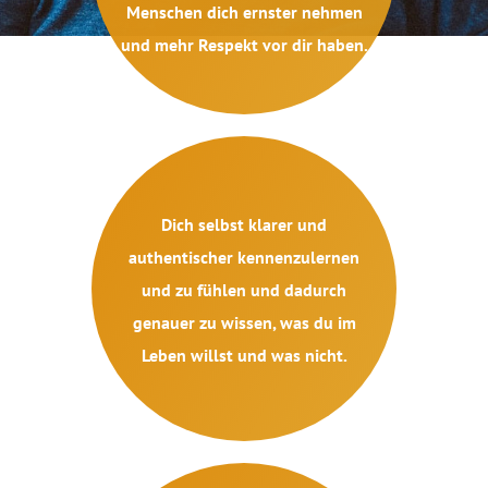
Menschen dich ernster nehmen
und mehr Respekt vor dir haben.
Dich selbst klarer und
authentischer kennenzulernen
und zu fühlen und dadurch
genauer zu wissen, was du im
Leben willst und was nicht.