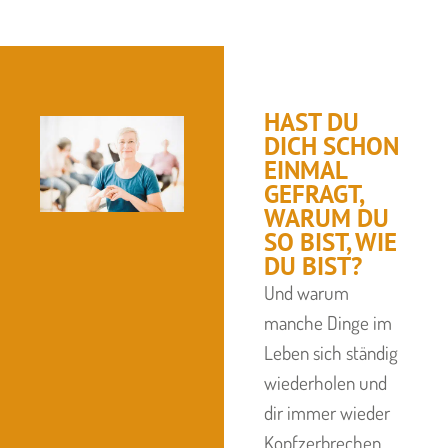
HAST DU
DICH SCHON
EINMAL
GEFRAGT,
WARUM DU
SO BIST, WIE
DU BIST?
Und warum
manche Dinge im
Leben sich ständig
wiederholen und
dir immer wieder
Kopfzerbrechen