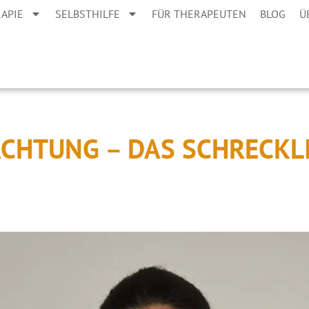
APIE
SELBSTHILFE
FÜR THERAPEUTEN
BLOG
Ü
CHTUNG – DAS SCHRECKL