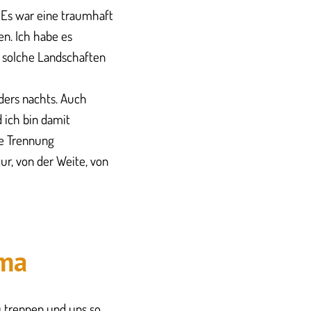
. Es war eine traumhaft
en. Ich habe es
r solche Landschaften
nders nachts. Auch
d ich bin damit
se Trennung
ur, von der Weite, von
uma
 trennen und uns so