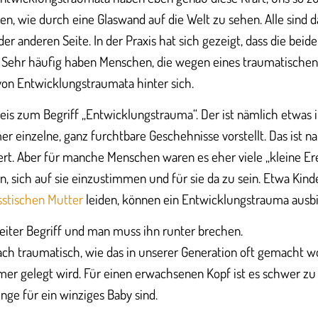
en, wie durch eine Glaswand auf die Welt zu sehen. Alle sind 
der anderen Seite. In der Praxis hat sich gezeigt, dass die bei
en. Sehr häufig haben Menschen, die wegen eines traumatisch
von Entwicklungstraumata hinter sich.
is zum Begriff „Entwicklungstrauma“. Der ist nämlich etwas 
r einzelne, ganz furchtbare Geschehnisse vorstellt. Das ist na
rt. Aber für manche Menschen waren es eher viele „kleine Ereig
n, sich auf sie einzustimmen und für sie da zu sein. Etwa Kinde
sstischen Mutter
leiden, können ein Entwicklungstrauma ausbi
weiter Begriff und man muss ihn runter brechen.
nfach traumatisch, wie das in unserer Generation oft gemacht w
mer gelegt wird. Für einen erwachsenen Kopf ist es schwer zu
nge für ein winziges Baby sind.