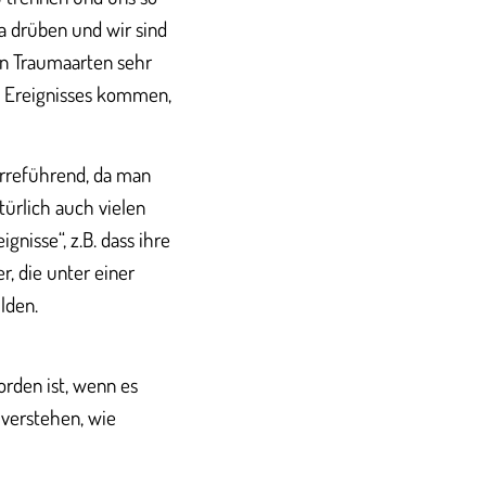
da drüben und wir sind
den Traumaarten sehr
en Ereignisses kommen,
irreführend, da man
türlich auch vielen
nisse“, z.B. dass ihre
r, die unter einer
lden.
orden ist, wenn es
 verstehen, wie