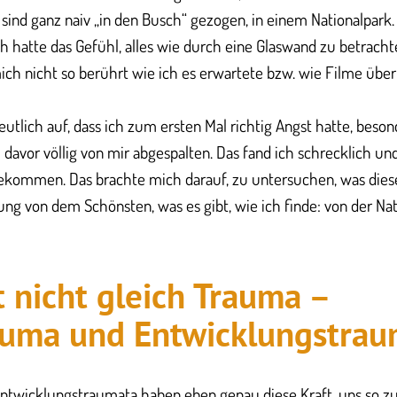
r sind ganz naiv „in den Busch“ gezogen, in einem Nationalpark
ch hatte das Gefühl, alles wie durch eine Glaswand zu betracht
ich nicht so berührt wie ich es erwartete bzw. wie Filme übe
eutlich auf, dass ich zum ersten Mal richtig Angst hatte, beso
 davor völlig von mir abgespalten. Das fand ich schrecklich un
gekommen. Das brachte mich darauf, zu untersuchen, was die
ung von dem Schönsten, was es gibt, wie ich finde: von der Nat
t nicht gleich Trauma –
auma und Entwicklungstra
ntwicklungstraumata haben eben genau diese Kraft, uns so zu