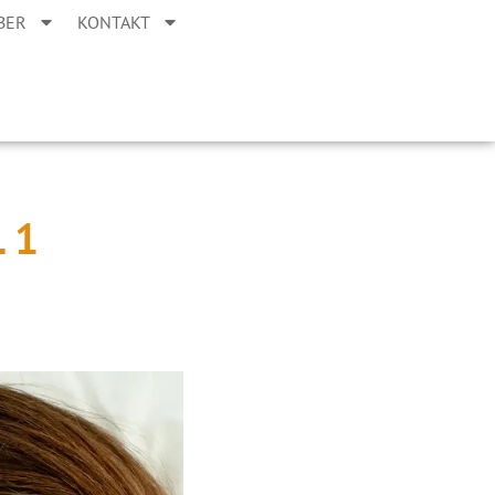
BER
KONTAKT
 1