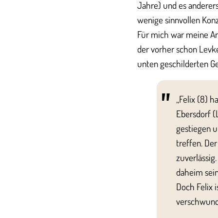
Jahre) und es anderers
wenige sinnvollen Konz
Für mich war meine Arb
der vorher schon Levke
unten geschilderten G
„Felix (8) 
Ebersdorf (
gestiegen u
treffen. De
zuverlässig
daheim sein
Doch Felix 
verschwunde