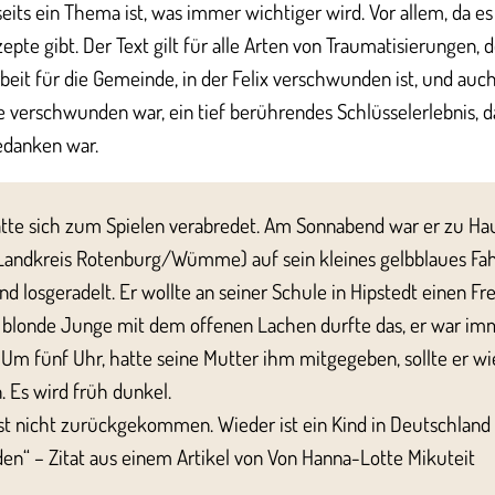
eits ein Thema ist, was immer wichtiger wird. Vor allem, da 
epte gibt. Der Text gilt für alle Arten von Traumatisierungen,
eit für die Gemeinde, in der Felix verschwunden ist, und auch
 verschwunden war, ein tief berührendes Schlüsselerlebnis, da
edanken war.
hatte sich zum Spielen verabredet. Am Sonnabend war er zu Ha
Landkreis Rotenburg/Wümme) auf sein kleines gelbblaues Fa
nd losgeradelt. Er wollte an seiner Schule in Hipstedt einen F
r blonde Junge mit dem offenen Lachen durfte das, er war im
. Um fünf Uhr, hatte seine Mutter ihm mitgegeben, sollte er w
. Es wird früh dunkel.
ist nicht zurückgekommen. Wieder ist ein Kind in Deutschland
n“ – Zitat aus einem Artikel von Von Hanna-Lotte Mikuteit