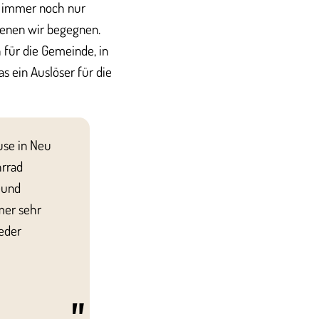
es immer noch nur
 denen wir begegnen.
 für die Gemeinde, in
s ein Auslöser für die
use in Neu
hrrad
reund
mer sehr
ieder