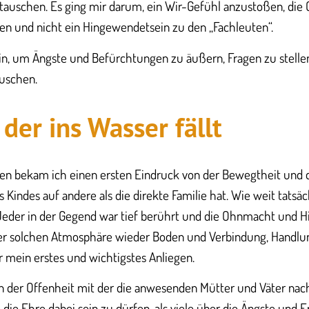
tauschen. Es ging mir darum, ein Wir-Gefühl anzustoßen, di
en und nicht ein Hingewendetsein zu den „Fachleuten“.
in, um Ängste und Befürchtungen zu äußern, Fragen zu stelle
uschen.
 der ins Wasser fällt
n bekam ich einen ersten Eindruck von der Bewegtheit und 
Kindes auf andere als die direkte Familie hat. Wie weit tatsäc
Jeder in der Gegend war tief berührt und die Ohnmacht und Hil
iner solchen Atmosphäre wieder Boden und Verbindung, Handlu
ar mein erstes und wichtigstes Anliegen.
on der Offenheit mit der die anwesenden Mütter und Väter nach
die Ehre dabei sein zu dürfen, als viele über die Ängste und E