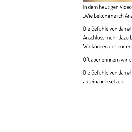
In dem heutigen Video 
„Wie bekomme ich Ans
Die Gefühle von damal
Anschluss mehr dazu
Wir können uns nur eri
Oft aber erinnern wir 
Die Gefühle von damal
auseinandersetzen.