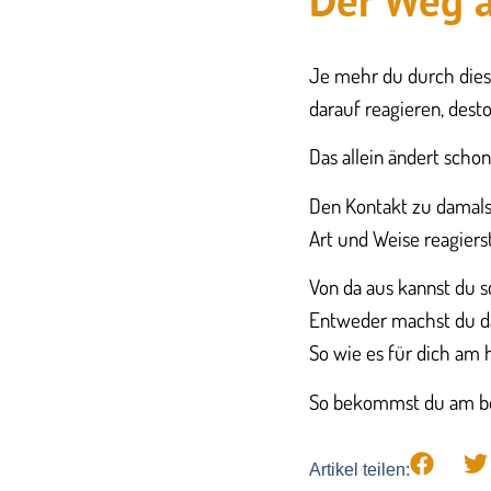
Der Weg a
Je mehr du durch dies
darauf reagieren, dest
Das allein ändert schon 
Den Kontakt zu damals 
Art und Weise reagierst
Von da aus kannst du s
Entweder machst du das
So wie es für dich am hi
So bekommst du am bes
Artikel teilen: