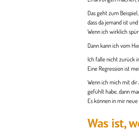
Das geht zum Beispiel,
dass da jemand ist und 
Wenn ich wirklich spür
Dann kann ich vom Hie
Ich falle nicht zurück 
Eine Regression ist me
Wenn ich mich mit dir 
gefühlt habe, dann ma
Es können in mir neue
Was ist, 