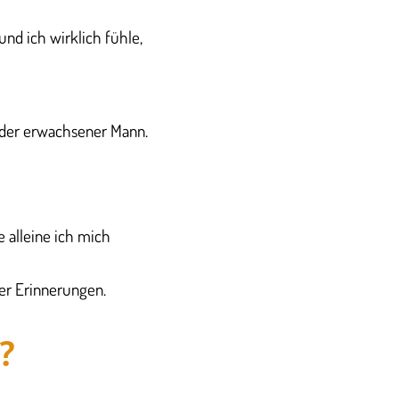
nd ich wirklich fühle,
oder erwachsener Mann.
 alleine ich mich
er Erinnerungen.
e?