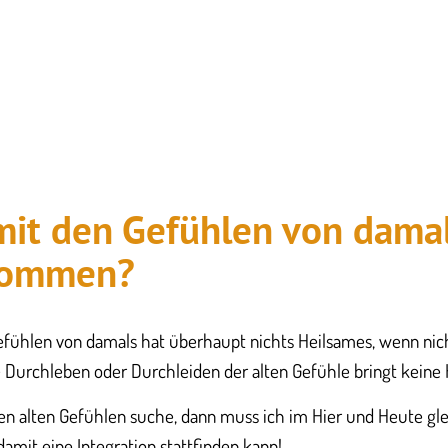
mit den Gefühlen von damal
kommen?
efühlen von damals hat überhaupt nichts Heilsames, wenn nic
Durchleben oder Durchleiden der alten Gefühle bringt keine 
en alten Gefühlen suche, dann muss ich im Hier und Heute gle
mit eine Integration stattfinden kann!