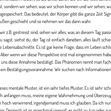
 ist, sondern wir sehen, was wir schon kennen und wir sehen, w
gespeichert. Das bedeutet, der Körper gibt die ganze Zeit Sign
außen geschieht und so nehmen wir das dann wahr.
ir z.B. gestresst sind, sehen wir alles, was an diesem Tag pass
 sagst, siehst du, der Tag ist einfach daneben, alles läuft schi
e Lebensabschnitte. Es ist gar keine Frage, dass im Leben sch
. Aber wenn wir diese Perspektive erst mal eingenommen habe
 uns diese Annahme bestätigt. Das Phänomen nennt man fach
lso ein Bestätigungsvorannahme. Wir suchen nach Informationen,
ieses mentale Muster, ist ein sehr tiefes Muster. Es ist sehr sc
 ich anfangen muss, meine eigene Wahrnehmung und Überzeug
ich hoch verwirrend, irgendjemand muss ich glauben. Da ich nun
ir. Dennoch ist es manchmal sinnvoll, es nicht zu tun oder zu