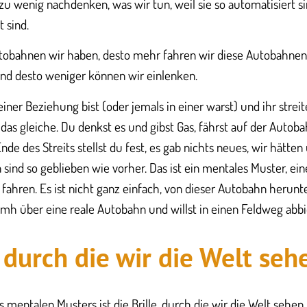
 zu wenig nachdenken, was wir tun, weil sie so automatisiert si
 sind.
obahnen wir haben, desto mehr fahren wir diese Autobahnen, 
und desto weniger können wir einlenken.
einer Beziehung bist (oder jemals in einer warst) und ihr strei
das gleiche. Du denkst es und gibst Gas, fährst auf der Autob
e des Streits stellst du fest, es gab nichts neues, wir hätten 
n sind so geblieben wie vorher. Das ist ein mentales Muster, e
g fahren. Es ist nicht ganz einfach, von dieser Autobahn herun
kmh über eine reale Autobahn und willst in einen Feldweg abb
, durch die wir die Welt seh
s mentalen Musters ist die Brille, durch die wir die Welt sehe