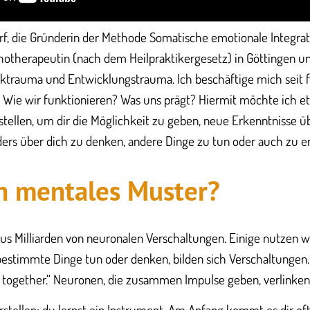
rf, die Gründerin der Methode Somatische emotionale Integratio
hotherapeutin (nach dem Heilpraktikergesetz) in Göttingen un
cktrauma und Entwicklungstrauma. Ich beschäftige mich seit f
 Wie wir funktionieren? Was uns prägt? Hiermit möchte ich 
tellen, um dir die Möglichkeit zu geben, neue Erkenntnisse 
ers über dich zu denken, andere Dinge zu tun oder auch zu e
in mentales Muster?
us Milliarden von neuronalen Verschaltungen. Einige nutzen w
estimmte Dinge tun oder denken, bilden sich Verschaltungen.
re together.“ Neuronen, die zusammen Impulse geben, verlinken
rstellen: du lernst ein Instrument. Am Anfang kommt es dir oft