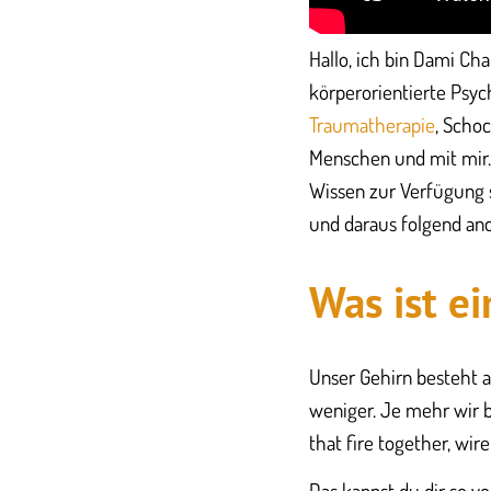
Hallo, ich bin Dami Cha
körperorientierte Psyc
Traumatherapie
, Scho
Menschen und mit mir.
Wissen zur Verfügung s
und daraus folgend and
Was ist e
Unser Gehirn besteht a
weniger. Je mehr wir b
that fire together, wi
Das kannst du dir so vo