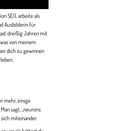
n SEI), arbeite als
d Ausbilderin für
ast dreißig Jahren mit
etwas von meinem
über dich zu gewinnen
rleben.
ir mehr, einige
 Man sagt, „neurons
 sich miteinander.
 so vor als hättest du